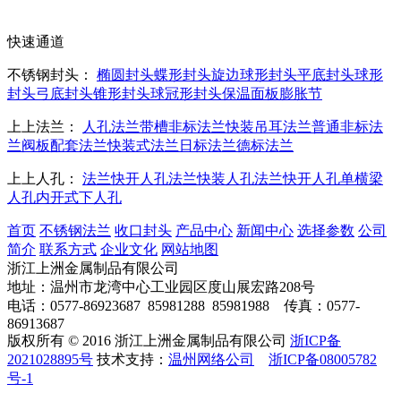
快速通道
不锈钢封头：
椭圆封头
蝶形封头
旋边球形封头
平底封头
球形
封头
弓底封头
锥形封头
球冠形封头
保温面板
膨胀节
上上法兰：
人孔法兰
带槽非标法兰
快装吊耳法兰
普通非标法
兰
阀板配套法兰
快装式法兰
日标法兰
德标法兰
上上人孔：
法兰快开人孔
法兰快装人孔
法兰快开人孔
单横梁
人孔
内开式下人孔
首页
不锈钢法兰
收口封头
产品中心
新闻中心
选择参数
公司
简介
联系方式
企业文化
网站地图
浙江上洲金属制品有限公司
地址：温州市龙湾中心工业园区度山展宏路208号
电话：0577-86923687 85981288 85981988 传真：0577-
86913687
版权所有 © 2016 浙江上洲金属制品有限公司
浙ICP备
2021028895号
技术支持：
温州网络公司
浙ICP备08005782
号-1