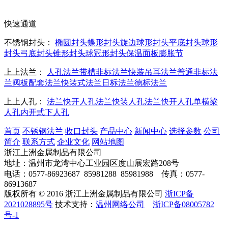
快速通道
不锈钢封头：
椭圆封头
蝶形封头
旋边球形封头
平底封头
球形
封头
弓底封头
锥形封头
球冠形封头
保温面板
膨胀节
上上法兰：
人孔法兰
带槽非标法兰
快装吊耳法兰
普通非标法
兰
阀板配套法兰
快装式法兰
日标法兰
德标法兰
上上人孔：
法兰快开人孔
法兰快装人孔
法兰快开人孔
单横梁
人孔
内开式下人孔
首页
不锈钢法兰
收口封头
产品中心
新闻中心
选择参数
公司
简介
联系方式
企业文化
网站地图
浙江上洲金属制品有限公司
地址：温州市龙湾中心工业园区度山展宏路208号
电话：0577-86923687 85981288 85981988 传真：0577-
86913687
版权所有 © 2016 浙江上洲金属制品有限公司
浙ICP备
2021028895号
技术支持：
温州网络公司
浙ICP备08005782
号-1